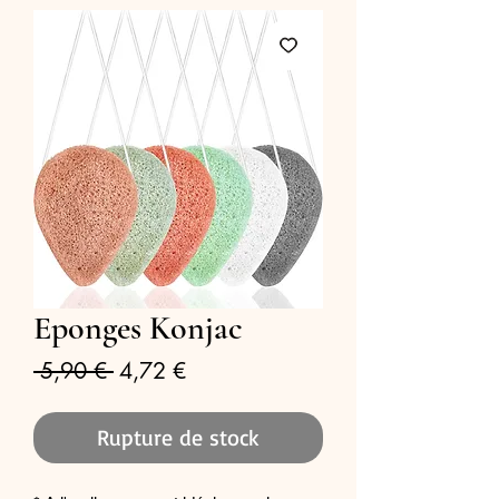
Eponges Konjac
Prix
Prix
 5,90 € 
4,72 €
original
promotionnel
Rupture de stock