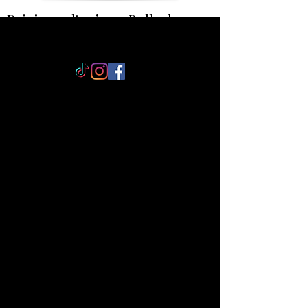
Rejoi
gnez l'univers Bulle de
Lagon
Savonnerie artisanale éco-
responsable, entre Tahiti et
l’Aveyron
Des savons et soins d'origine
naturelle fabriqués à la main, fruits
de 10 ans de savoir-faire, entre
inspiration polynésienne et exigence
artisanale du Lévézou.
Une attention dans chaque colis