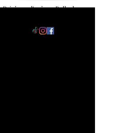
Rejoi
gnez l'univers Bulle de
Lagon
Savonnerie artisanale éco-
responsable, entre Tahiti et
l’Aveyron
Des savons et soins d'origine
naturelle fabriqués à la main, fruits
de 10 ans de savoir-faire, entre
inspiration polynésienne et exigence
artisanale du Lévézou.
Une attention dans chaque colis