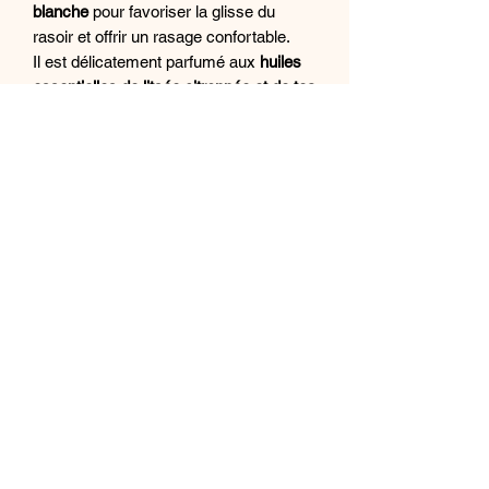
blanche
pour favoriser la glisse du
rasoir et offrir un rasage confortable.
Il est délicatement parfumé aux
huiles
essentielles de litsée citronnée et de tea
tree
, qui apportent fraîcheur et
sensation de peau nette.
Savon Barb'apapa
Les + du rituel
Composition Savon
Accessoires en
bois d’olivier
artisanal
Barb'apapa
Savon de rasage
fabriqué à la main
Argile blanche
pour une meilleure
Ingrédients : Huile d'olive issue de
glisse du rasoir
l'agriculture biologique, huile de coco
Huiles essentielles de
litsée
issue de l'agriculture biologique, eau,
citronnée et tea tree
glycérine, beurre de karité issue de
bulledelagon@gmail.com
Rasage traditionnel et précis
l'agriculture biologique, beurre de cacao
Alternative durable aux rasoirs
issue de l'agriculture biologique, huile
2422 route du Puech de Lagarde