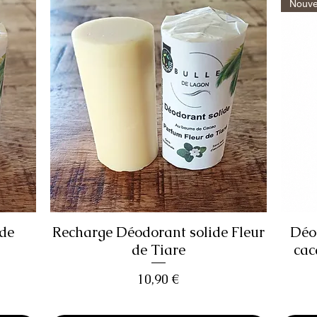
Nouve
ide
Recharge Déodorant solide Fleur
Déo
Aperçu rapide
de Tiare
cac
Prix
10,90 €