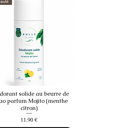
auté
dorant solide au beurre de
Aperçu rapide
ao parfum Mojito (menthe
citron)
Prix
11,90 €