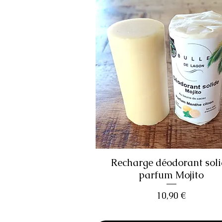
Recharge déodorant sol
Aperçu rapide
parfum Mojito
Prix
10,90 €