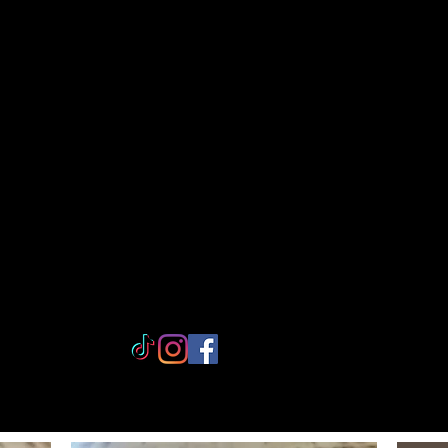
rtisanale éco-responsable, entre Tahiti
rigine naturelle fabriqués à la main, fru
spiration polynésienne et exigence artisa
Rejoi
gnez l'univers Bulle de
Lagon