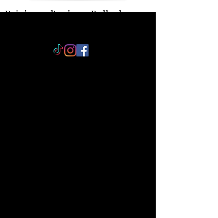
Rejoi
gnez l'univers Bulle de
Lagon
Savonnerie artisanale éco-
responsable, entre Tahiti et
l’Aveyron
Des savons et soins d'origine
naturelle fabriqués à la main, fruits
de 10 ans de savoir-faire, entre
inspiration polynésienne et exigence
artisanale du Lévézou.
Une attention dans chaque colis