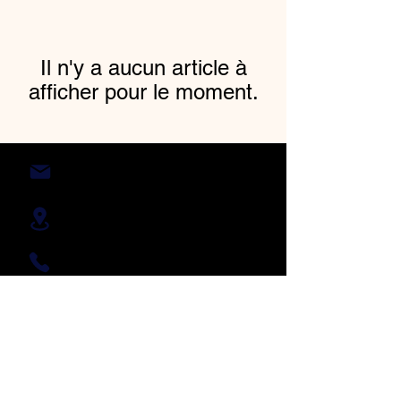
Il n'y a aucun article à
afficher pour le moment.
bulledelagon@gmail.com
2422 route du Puech de Lagarde
12290 Ségur
06.30.36.18.52
Programme de fidélité